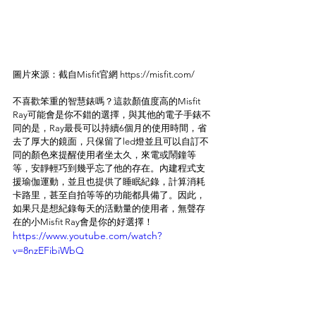
圖片來源：截自Misfit官網 https://misfit.com/
不喜歡笨重的智慧錶嗎？這款顏值度高的Misfit 
Ray可能會是你不錯的選擇，與其他的電子手錶不
同的是，Ray最長可以持續6個月的使用時間，省
去了厚大的鏡面，只保留了led燈並且可以自訂不
同的顏色來提醒使用者坐太久，來電或鬧鐘等
等，安靜輕巧到幾乎忘了他的存在。內建程式支
援瑜伽運動，並且也提供了睡眠紀錄，計算消耗
卡路里，甚至自拍等等的功能都具備了。因此，
如果只是想紀錄每天的活動量的使用者，無聲存
在的小Misfit Ray會是你的好選擇！
https://www.youtube.com/watch?
v=8nzEFibiWbQ