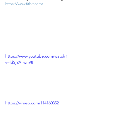
https://www.fitbit.com/
https://www.youtube.com/watch?
v=ldSjYA_wnV8
https://vimeo.com/114160352