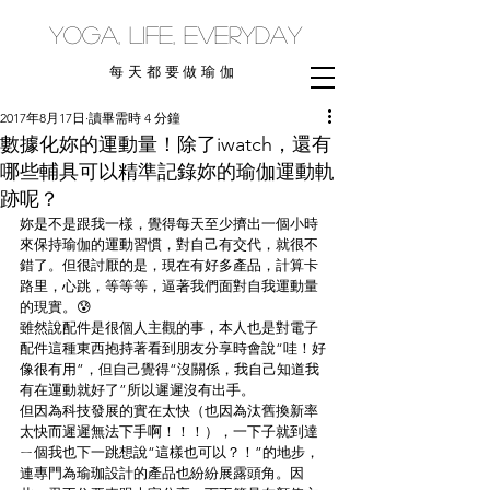
yoga, life, everyday
每天都要做瑜伽
2017年8月17日
讀畢需時 4 分鐘
數據化妳的運動量！除了iwatch，還有
哪些輔具可以精準記錄妳的瑜伽運動軌
跡呢？
妳是不是跟我一樣，覺得每天至少擠出一個小時
來保持瑜伽的運動習慣，對自己有交代，就很不
錯了。但很討厭的是，現在有好多產品，計算卡
路里，心跳，等等等，逼著我們面對自我運動量
的現實。😰
雖然說配件是很個人主觀的事，本人也是對電子
配件這種東西抱持著看到朋友分享時會說“哇！好
像很有用”，但自己覺得“沒關係，我自己知道我
有在運動就好了”所以遲遲沒有出手。
但因為科技發展的實在太快（也因為汰舊換新率
太快而遲遲無法下手啊！！！），一下子就到達
ㄧ個我也下一跳想說“這樣也可以？！”的地步，
連專門為瑜珈設計的產品也紛紛展露頭角。因