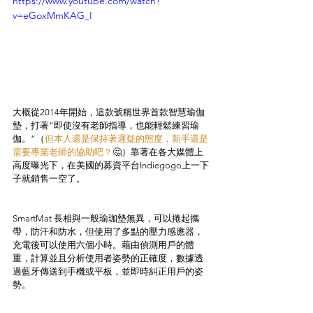
https://www.youtube.com/watch?
v=eGoxMmKAG_I
大概從2014年開始，這款號稱世界首款智慧瑜伽
墊，打著“即使沒有老師指導，也能輕鬆練習瑜
伽。”（
但本人還是保持著遲疑的態度，新手還是
需要專業老師的協助吧？
🤔）靠著在各大媒體上
高度曝光下，在美國的募資平台Indiegogo上一下
子就銷售一空了。
SmartMat 長相與一般瑜珈墊無異，可以捲起攜
帶，防汗和防水，但使用了多點的壓力感應器，
充電後可以使用六個小時。藉由偵測用戶的體
重，計算並且分析使用者姿勢的正確度，數據透
過藍牙傳送到手機或平板，並即時糾正用戶的姿
勢。