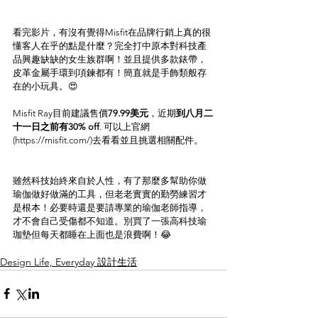
看完影片，有沒有覺得Misfit在品牌行銷上真的很
懂客人在乎的點是什麼？完全打中原本對科技產
品興趣缺缺的女生族群啊！並且提供多款錶帶，
皮革金屬手環到項鍊都有！簡直就是手飾類般存
在的小玩具。😍
Misfit Ray目前建議售價
79.99美元
，近期
到八月二
十一日之前有30% off
. 可以上官網
(https://misfit.com/)去看看並且挑選相關配件。
雖然科技始終來自於人性，有了那麼多幫助你做
瑜伽做好做滿的工具，但老老實實的勤勞練習才
是根本！必要時還是要請專業的瑜伽老師指導，
才不會自己受傷都不知道。別買了一張高科技瑜
珈墊但每天都睡在上面也是浪費啊！😂
Design Life, Everyday 設計生活