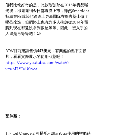
但我比較好奇的是，此款瑜珈墊在2015年實品曝
光後，卻遲遲到今日都還沒上市，雖然SmartMat
持續在FB或其他管道上更新團隊在瑜珈墊上做了
哪些改進，但網路上也有許多人抱怨從2014年預
購到現在都還沒拿到很扯等等。因此，想入手的
人還是再等等吧！😉
BTW目前建議售價
447美元
，有興趣的點下面影
片，看看實際展示的使用狀態吧！
https://www.youtube.com/watch?
v=uMTPTuU0pos
配件類：
1. Fitbit Charge 2-可搭配FitStarYoga使用的智能錶