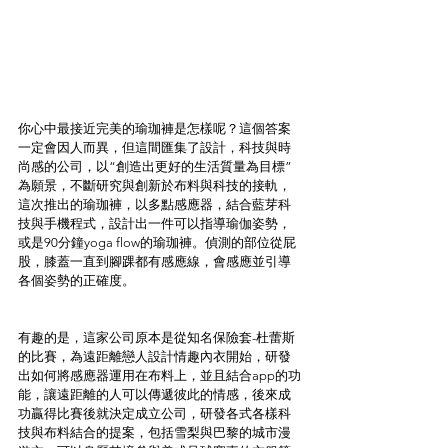
你心中最接近完美的瑜珈褲是怎樣呢？這個答案
一定會因人而異，但這間匯集了設計，科技與時
尚感的公司，以“創造出更好的生活質量為目標”
為願景，不斷研究與創新於布料與科技的接軌，
這次推出的瑜珈褲，以多點感應器，結合藍芽科
技與手機程式，設計出一件可以指導瑜伽姿勢，
或是90分鐘yoga flow的瑜珈褲。偵測的部位從屁
股，膝蓋一直到腳踝都有感應線，會感應並引導
各個姿勢的正確度。
有趣的是，這家公司原本是從知名保險套-杜蕾斯
的比賽，為遠距離戀人設計情趣內衣開始，研發
出如何將感應器運用在布料上，並且結合app的功
能，讓遠距離的人可以傳遞彼此的情感，後來成
功贏得比賽後就決定成立公司，研發各式各樣科
技與布料結合的提案，包括雪梨與巴黎的城市漫