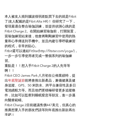
本人被友人燒到腦波很弱差點買下去的就是Fitbit
了(友人配戴的是Fibit Alta HR)！ 但研究了一下，
發現最適合整合瑜伽訓練，並提供偵測心跳的是
Fitbit Charge 2。在開始練習瑜伽前，打開裝置，
當瑜伽練習結束後，他會將剛剛練習中使用的熱
量和心率傳送到手機中。並且內建引導呼吸練習
的程式，非常的貼心。
Fitbit還可以連結FitStar(http://fitstar.com/yoga/)，
一步一步引導使用者完成一整個系列的瑜伽練
習。
重點是！！想入手Fitbit Charge 2的人先等等
啊！！
Fitbit CEO James Park 八月初在公佈業績時，提
出
年底聖誕節
前將會推出新產品，兼備健康及健
身追蹤、GPS、50 米防水、跨平台兼容性及多日
電池續航力等。而且他們更積極研發更多追蹤條
件，比如可以監察到睡眠窒息等狀況，進一步邁
向醫療範疇。
Fitbit Charge 2目前建議售價447美元，但真心的
推薦想要入手的朋友們請等到年底推出新款再出
手吧！