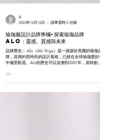
R
2023年12月16日
讀畢需時 2 分鐘
瑜珈服設計品牌專欄-探索瑜珈品牌
Alo：靈感、質感與未來
品牌歷史： Alo（Alo Yoga）是一個源於美國的瑜珈品
牌，其簡約而時尚的設計風格，已經在全球瑜珈愛好者
中備受歡迎。Alo的歷史可以追溯到2007年，當時創辦
人和設計師Danny Harris和Marco DeGeorge開始了他們
的瑜珈服裝之旅。他們的目標是創造出一個...