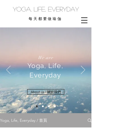
yoga, life, everyday
每天都要做瑜伽
We are
Yoga, Life,
Everyday
About us / 關於我們
Yoga, Life, Everyday / 首頁