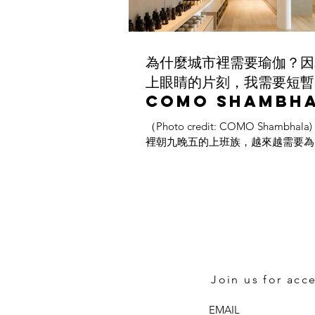
為什麼城市裡需要瑜伽？因
上眼睛的片刻，我需要短暫
COMO Shambh
Urban Escape,
（Photo credit: COMO Shambha
Singapore
裡朝九晚五的上班族，越來越需要為
的時間做規劃，但每個人宣洩的管道
有些人喜歡約朋友一起吃吃喝喝，有
週末K歌歡唱，有些人待在健身房裡
工作壓力後些許鬆軟的肉做剷除的檢視.
Join us for acc