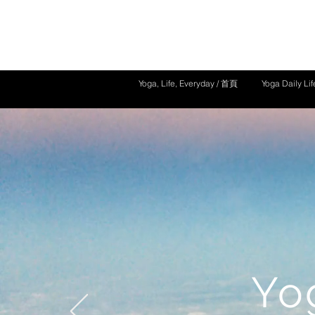
Yoga, Life, Everyday / 首頁
Yoga Daily L
Yo