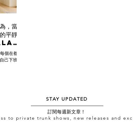
為，當閉
的平靜-
ala
la) 每個在都市
自己下班後
不盡相同。
些人喜歡約
，一個星期
..
STAY UPDATED
​訂閱每週新文章！
ess to private trunk shows, new releases and exc