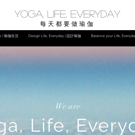
yoga, life, everyday
每天都要做瑜伽
ife / 瑜伽生活
Design Life, Everyday / 設計瑜伽
Balance your Life, Ever
We are
ga, Life, Every