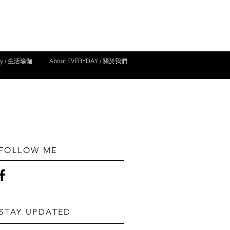
yday / 生活瑜伽
About EVERYDAY / 關於我們
FOLLOW ME
STAY UPDATED