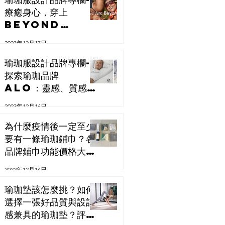
療癒身心，穿上
Beyond
Yoga：品味瑜珈的
2023年12月17日
極致選擇
瑜珈服設計品牌專欄-
探索瑜珈品牌
Alo：靈感、質感與
未來
2023年12月16日
為什麼疫情後一定至少
要有一條瑜珈鋪巾？各
品牌鋪巾功能價格大評
比！
2022年12月14日
瑜珈墊該怎麼挑？如何
選擇一張好品質與設計
感兼具的瑜珈墊？評比