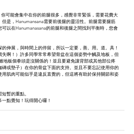
ana，你可能會集中在你的前腿很多，感覺非常緊張，需要花費大
是，Hanumansana需要前後腿的靈活性。前腿需要腿筋
以在Hanumanasana的前腿和後腿之間找到平衡時，您會
深的伸展，與時間上的停留，所以一定要，善。用。道。具！
償失啊！）許多同學常常希望骨盆在這個姿勢中觸及地板，但
距離地板個拳頭是沒關係的！並且要避免讓背部或其他部位疼
珈磚或墊子）在你的骨盆下面的支持。並且不要忘記使用你的
使用肌肉可能似乎是違反直覺的，但這將有助於保持關節和姿
習短暫的重點。
多一點覺知！玩得開心囉！