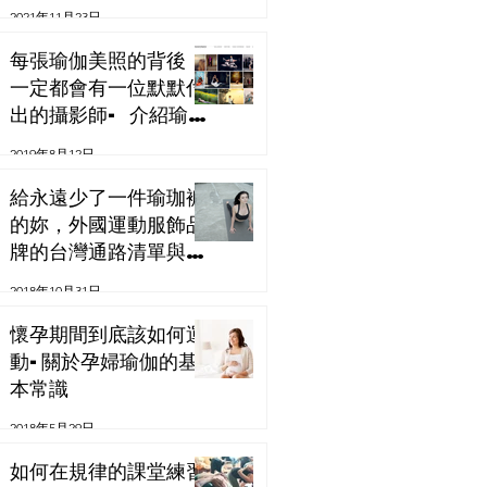
材質與品牌與重點一次
2021年11月23日
解析
每張瑜伽美照的背後，
一定都會有一位默默付
出的攝影師- 介紹瑜珈
界的攝影師
2019年8月12日
Alessandro
Sigismondi
給永遠少了一件瑜珈褲
的妳，外國運動服飾品
牌的台灣通路清單與折
扣
2018年10月31日
懷孕期間到底該如何運
動-關於孕婦瑜伽的基
本常識
2018年5月29日
如何在規律的課堂練習