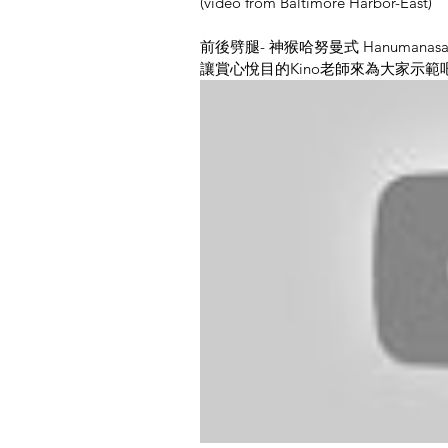
(video from Baltimore Harbor-East)
前後劈腿- 神猴哈努曼式 Hanumanasa
讓賞心悅目的Kino老師來為大家示範