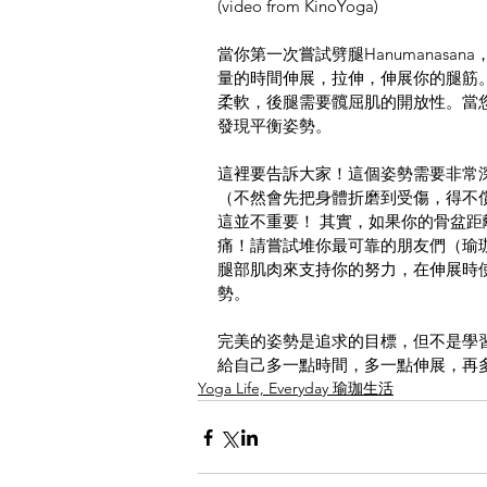
(video from KinoYoga)
當你第一次嘗試劈腿Hanumanas
量的時間伸展，拉伸，伸展你的腿筋。但
柔軟，後腿需要髖屈肌的開放性。當您可
發現平衡姿勢。
這裡要告訴大家！這個姿勢需要非常
（不然會先把身體折磨到受傷，得不
這並不重要！ 其實，如果你的骨盆
痛！請嘗試堆你最可靠的朋友們（瑜
腿部肌肉來支持你的努力，在伸展時
勢。
完美的姿勢是追求的目標，但不是學
給自己多一點時間，多一點伸展，再
Yoga Life, Everyday 瑜珈生活