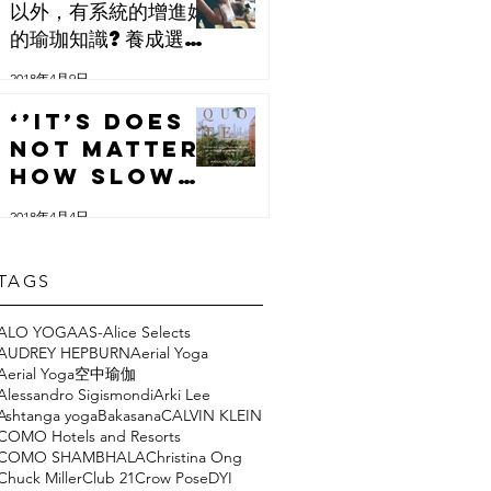
以外，有系統的增進妳
的瑜珈知識?養成選本
書來翻翻的習慣吧!
2018年4月9日
‘’It’s does
not matter
how slowly
you go, as
2018年4月4日
long as
you do not
TAGS
stop.”
ALO YOGA
AS-Alice Selects
AUDREY HEPBURN
Aerial Yoga
Aerial Yoga空中瑜伽
Alessandro Sigismondi
Arki Lee
Ashtanga yoga
Bakasana
CALVIN KLEIN
COMO Hotels and Resorts
COMO SHAMBHALA
Christina Ong
Chuck Miller
Club 21
Crow Pose
DYI