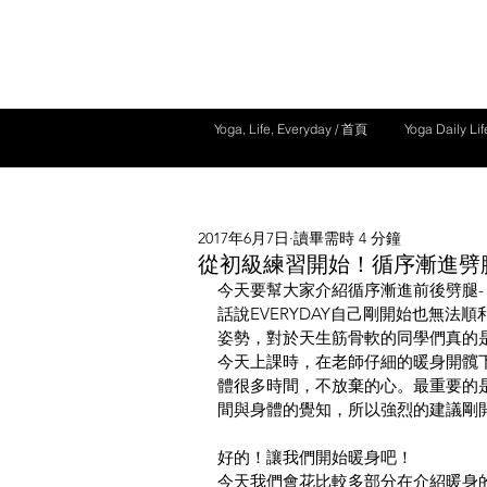
Yoga, Life, Everyday / 首頁
Yoga Daily L
2017年6月7日
讀畢需時 4 分鐘
從初級練習開始！循序漸進劈腿姿勢練習
今天要幫大家介紹循序漸進前後劈腿- 神
話說EVERYDAY自己剛開始也無法順利
姿勢，對於天生筋骨軟的同學們真的是
今天上課時，在老師仔細的暖身開髖
體很多時間，不放棄的心。最重要的
間與身體的覺知，所以強烈的建議剛
好的！讓我們開始暖身吧！
今天我們會花比較多部分在介紹暖身