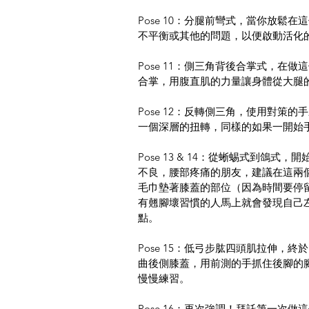
Pose 10：分腿前彎式，當你放
不平衡或其他的問題，以便啟動活化
Pose 11：側三角背後合掌式，
合掌，用腹直肌的力量讓身體從大腿
Pose 12：反轉側三角，使用對
一個深層的扭轉，同樣的如果一開始
Pose 13 & 14：從蜥蜴式到
不良，腰部疼痛的朋友，建議在這兩
毛巾墊著膝蓋的部位（因為時間要停
有翹腳壞習慣的人馬上就會發現自己
點。
Pose 15：低弓步肱四頭肌拉伸
曲後側膝蓋，用前測的手抓住後腳的
慢慢練習。
Pose 16：再次強調！拜託第一