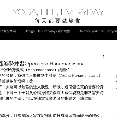
yoga, life, everyday
每天都要做瑜伽
ife / 瑜伽生活
Design Life, Everyday / 設計瑜伽
Balance your Life, Ever
Open into Hanumanasana
猴哈努曼式（Hanumanasana）的體位！
的劈腿，勉強也只能做到半劈腿（Ardha Hanumanasana）
羨慕嫉妒恨啊！😳
下，大略可以勉強的進入狀況，所以，這個體位真的需要給身
是，不能一下子就貪心讓身體受傷喔！這個姿勢是非常需要時
開始做的同學，可以在課堂專業老師的指導之下練習喔！
的部分，非常建議大家在家裡即使只有練習前面暖身的體位，