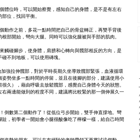
鬆在這個體位時，可以開始察覺，感知自己的身體，是不是有左右
的部位，找回平衡。
在做這個動作之前，多花一點時間把自己的骨盆轉正，再雙手背後
的根部開始，彎向大腿。同時可以強化腿被與手部的肌肉。
策的手來觸碰腳步，使身體，肩膀和心轉向與髖部相反的方向，是
手碰不到地板，可以使用磚塊。
鴿式，開始加強拉伸髖部，對於平時長期久坐導致髖部緊張，血液循環
個姿勢坐多一點時間的停留，並且在後腳的部分，建議使用小
留很久），藉由呼吸去放鬆髖部，感覺自己身體今天的狀態。
左右兩邊能做到的程度不同，建議將比較緊的那一側伸展久一
，終於！倒數第二個動作了！從低位弓步開始，雙手伸直撐地。彎
腳趾，初學者一開始會小腿很酸像吃了檸檬一樣，給自己時間
次做這個姿勢的朋友，可以在有經驗的老師帶領下再嘗試這個動