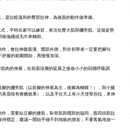
樂孩童式，是比較溫和的臀部拉伸，為後面的動作做準備。
式與第二式，平時在家可以練習，來活化臀大肌與膕旁肌。這個姿勢
用瑜伽繩或毛巾來輔助。
深的動作，會拉伸腹股溝、髖部外側，對於初學者一定要把腳勾
不舒服的範圍開始，再慢慢加深。
彎，緩解肌肉的伸展，在前面深層的延展之後做小小的回穩呼吸調
展前後腳的膕旁肌（以前腳的伸展為主，後腳為輔喔！），與小腿
的美眉很有療癒效果），以及手往天上有小天使幫你拉，來伸
衡的動作，需要站立腳的腰肌，恥骨肌與髖部的協同，股四頭肌拉
保持穩定，建議一開始手碰不到地板的朋友，不要客氣地放一