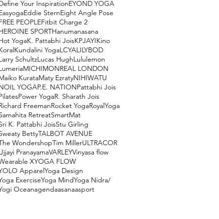
Define Your Inspiration
EYOND YOGA
Easyoga
Eddie Stern
Eight Angle Pose
FREE PEOPLE
Fitbit Charge 2
HEROINE SPORT
Hanumanasana
Hot Yoga
K. Pattabhi Jois
KPJAYI
Kino
Koral
Kundalini Yoga
LCYA
LILYBOD
Larry Schultz
Lucas Hugh
Lululemon
Lumeria
MICHI
MONREAL LONDON
Maiko Kurata
Maty Ezraty
NIHIWATU
NOIL YOGA
P.E. NATION
Pattabhi Jois
Pilates
Power Yoga
R. Sharath Jois
Richard Freeman
Rocket Yoga
RoyalYoga
Samahita Retreat
SmartMat
Sri K. Pattabhi Jois
Stu Girling
Sweaty Betty
TALBOT AVENUE
The Wondershop
Tim Miller
ULTRACOR
Ujjayi Pranayama
VARLEY
Vinyasa flow
Wearable X
YOGA FLOW
YOLO Apparel
Yoga Design
Yoga Exercise
Yoga Mind
Yoga Nidra/
Yogi Ocean
agenda
asana
asport