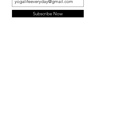
POPULAR POSTS
Subscribe Now
關於皮拉提斯：從康復訓練到全
球熱潮 到底是在流行什麼？
2025年2月17日
瑜珈服設計品牌專欄-療癒身心，
穿上Beyond Yoga：
品味瑜珈的極致選擇
2023年12月17日
瑜珈服設計品牌專欄-探索瑜珈品
牌 Alo：靈感、質感與未來
2023年12月16日