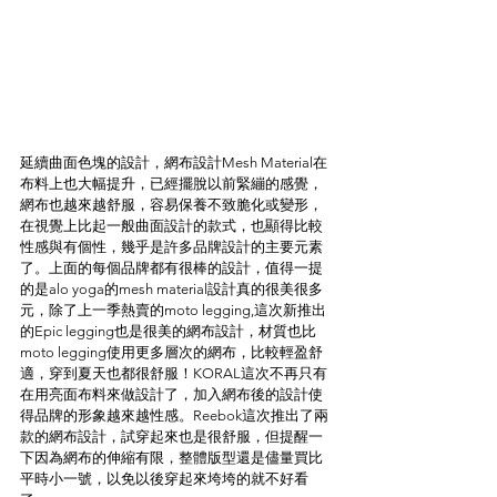
延續曲面色塊的設計，網布設計Mesh Material在
布料上也大幅提升，已經擺脫以前緊繃的感覺，
網布也越來越舒服，容易保養不致脆化或變形，
在視覺上比起一般曲面設計的款式，也顯得比較
性感與有個性，幾乎是許多品牌設計的主要元素
了。上面的每個品牌都有很棒的設計，值得一提
的是alo yoga的mesh material設計真的很美很多
元，除了上一季熱賣的moto legging,這次新推出
的Epic legging也是很美的網布設計，材質也比
moto legging使用更多層次的網布，比較輕盈舒
適，穿到夏天也都很舒服！KORAL這次不再只有
在用亮面布料來做設計了，加入網布後的設計使
得品牌的形象越來越性感。Reebok這次推出了兩
款的網布設計，試穿起來也是很舒服，但提醒一
下因為網布的伸縮有限，整體版型還是儘量買比
平時小一號，以免以後穿起來垮垮的就不好看