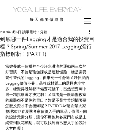
yoga, life, everyday
每天都要做瑜伽
2017年3月6日
讀畢需時 3 分鐘
到底哪一件Legging才是適合我的投資目
標？Spring/Summer 2017 Legging流行
指標解析！(PART 1)
當妳養成一個禮拜至少汗水淋漓的運動兩三次的
好習慣，不論是瑜伽課或是運動慢跑，總是需要
幾件替代的Legging，但畢竟一件舒適又好伸展的
Legging價值不菲，品牌或材質上的選擇也非常
多，總覺得既然都準備要花錢了，當然想要萬中
選一精挑細選才決定啊！又或者是一般瑜伽教室
的服裝都不是你的胃口？妳是不是常常煩惱著要
怎麼投資才不會後悔呢？EVERYDAY這次幫大家
整理2017春夏季各家值得入手的單品，依照不同
的設計元素分類，讓你不用跑片各家門市或是上
網查到眼花繚亂，就可以找到自己想入手的設計
大方向喔！