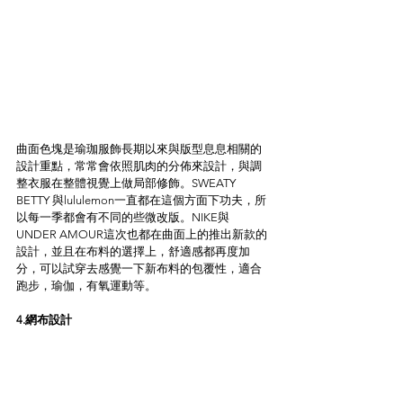
曲面色塊是瑜珈服飾長期以來與版型息息相關的
設計重點，常常會依照肌肉的分佈來設計，與調
整衣服在整體視覺上做局部修飾。SWEATY 
BETTY 與lululemon一直都在這個方面下功夫，所
以每一季都會有不同的些微改版。NIKE與
UNDER AMOUR這次也都在曲面上的推出新款的
設計，並且在布料的選擇上，舒適感都再度加
分，可以試穿去感覺一下新布料的包覆性，適合
跑步，瑜伽，有氧運動等。
4.網布設計