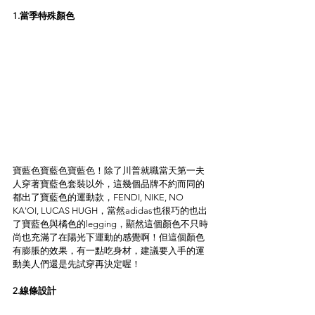
1.當季特殊顏色
寶藍色寶藍色寶藍色！除了川普就職當天第一夫
人穿著寶藍色套裝以外，這幾個品牌不約而同的
都出了寶藍色的運動款，FENDI, NIKE, NO 
KA'OI, LUCAS HUGH，當然adidas也很巧的也出
了寶藍色與橘色的legging，顯然這個顏色不只時
尚也充滿了在陽光下運動的感覺啊！但這個顏色
有膨脹的效果，有一點吃身材，建議要入手的運
動美人們還是先試穿再決定喔！
2.線條設計