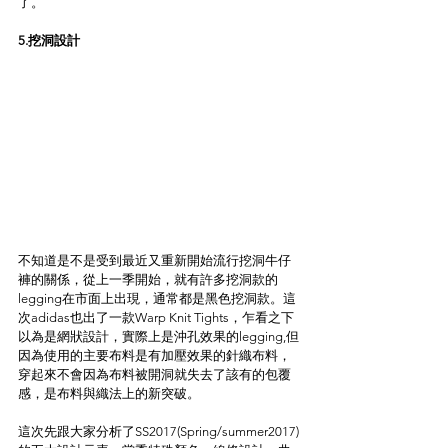
了。
5.挖洞設計
不知道是不是受到最近又重新開始流行挖洞牛仔
褲的關係，從上一季開始，就有許多挖洞款的
legging在市面上出現，通常都是黑色挖洞款。這
次adidas也出了一款Warp Knit Tights，乍看之下
以為是網狀設計，實際上是沖孔效果的legging,但
因為使用的主要布料是有加壓效果的針織布料，
穿起來不會因為布料被開洞就失去了該有的包覆
感，是布料與織法上的新突破。
這次先跟大家分析了SS2017(Spring/summer2017)