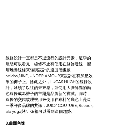
線條設計一直都是不退流行的設計元素，這季的
服裝可以看見，線條不止有使用在修飾邊線，層
層堆疊線條來強調設計的速度感也被
adidas,NIKE, UNDER AMOUR來設計在有加壓效
果的褲子上。除此之外，LUCAS HUGH的線條設
計，延續了以往的未來感，並使用大膽鮮豔的顏
色線條成為褲子的主題是品牌新的嘗試。同時，
線條的交錯紋理被用來使用在布料的底色上是這
一季許多品牌的共識，JUICY COUTURE, Reebok, 
alo yoga與NIKE都可以看到這個趨勢。
3.曲面色塊