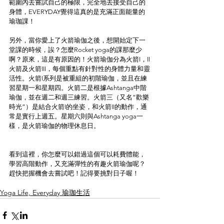
範圍內去嘗試自己的極限，完全地去接受自己的
身體，EVERYDAY覺得這真的是充滿正面能量的
瑜珈課！
另外，當你愛上了火箭瑜伽之後，想開始定下一
堂課的時候，誒？怎麼Rocket yoga的課那麼少
啊？原來，這是有原因的！火箭瑜伽分為火箭I，II
火箭及火箭III，每個重點有針對性的身體力量和靈
活性。火箭I系列是被重組的初階瑜伽，並且在練
習星期一和星期四。火箭二是根據Ashtanga中階
瑜伽，並在週二和週三練習。火箭三（又名“歡樂
時光”）是結合火箭I的坐姿，和火箭II的動作，通
常是實行上週五。星期六則與Ashtanga yoga一
樣，是火箭瑜伽的物理休息日。
看到這裡，你怎麼可以錯過這個可以耗費體能，
學習高階動作，又充滿彈性的有趣火箭瑜伽呢？
趕快把握機會去嘗試吧！記得要挑對日子喔！
Yoga Life, Everyday 瑜珈生活