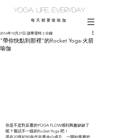
yoga, life, everyday
每天都要做瑜伽
2016年10月27日
讀畢需時 2 分鐘
"帶你快點到那裡"的Rocket Yoga-火箭
瑜伽
你是不是對反覆的YOGA FLOW感到興趣缺缺了
呢？嘗試不一樣的Rocket Yoga 吧！
早在20世紀80年代在舊金山成立，一開始風靡於