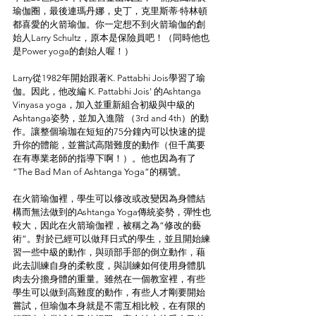
瑜伽圈，最後連瑪丹娜，史丁，克里斯蒂·特林頓
都喜愛的火箭瑜伽。你一定想不到火箭瑜伽的創
始人Larry Schultz，原本是保險員吧！（同時他也
是Power yoga的創始人喔！）
Larry從1982年開始跟著K. Pattabhi Jois學習了瑜
伽。因此，他改編 K. Pattabhi Jois' 的Ashtanga 
Vinyasa yoga，加入並重新組合初級與中級的
Ashtanga姿勢，並加入進階 （3rd and 4th）的動
作。讓整個瑜珈在短短的75分鐘內可以快速的提
升你的體能，並嘗試高階難度的動作（但千萬要
在有專業老師的指導下啊！）。他也因為有了
“The Bad Man of Ashtanga Yoga”的稱號。
在火箭瑜伽裡，學生可以修改或改變因為身體結
構而無法做到的Ashtanga Yoga傳統姿勢，彈性也
較大，因此在火箭瑜伽裡，被稱之為“修改的藝
術”。對於已經可以做拜日式的學生，並且開始練
習一些中級的動作，與頭部手部的倒立動作，藉
此去訓練自身的柔軟度，與訓練如何使用身體肌
肉去分擔身體的重量。雖然在一個教室裡，有些
學生可以做到高難度的動作，有些人才剛要開始
嘗試，但瑜伽本身就是不需互相比較，在有限的